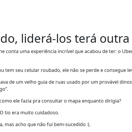
o, liderá-los terá outr
 me conta uma experiência incrível que acabou de ter: o Ube
 ou tem seu celular roubado, ele não se perde e consegue le
tratava de um velho guia de ruas usado por um provável di
go”.
 como ele fazia pra consultar o mapa enquanto dirigia?
O tio era muito cuidadoso.
a, mas acho que não fui bem-sucedido :(.