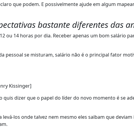
a, claro que podem. E possivelmente ajude em algum mapea
ectativas bastante diferentes das an
12 ou 14 horas por dia. Receber apenas um bom salário par
 pessoal se misturam, salário não é o principal fator moti
nry Kissinger]
ão quis dizer que o papel do líder do novo momento é se a
 levá-los onde talvez nem mesmo eles saibam que deviam ir
sam.