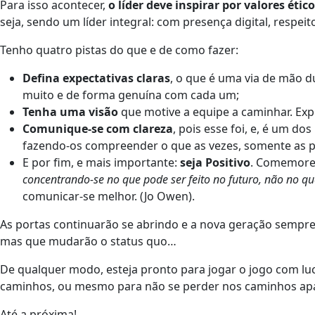
Para isso acontecer,
o líder deve inspirar por valores éti
seja, sendo um líder integral: com presença digital, respeit
Tenho quatro pistas do que e de como fazer:
Defina expectativas claras
, o que é uma via de mão 
muito e de forma genuína com cada um;
Tenha uma visão
que motive a equipe a caminhar. Expl
Comunique-se com clareza
, pois esse foi, e, é um d
fazendo-os compreender o que as vezes, somente as p
E por fim, e mais importante:
seja Positivo
. Comemore
concentrando-se no que pode ser feito no futuro, não no q
comunicar-se melhor. (Jo Owen).
As portas continuarão se abrindo e a nova geração sempre
mas que mudarão o status quo…
De qualquer modo, esteja pronto para jogar o jogo com luc
caminhos, ou mesmo para não se perder nos caminhos apa
Até a próxima!