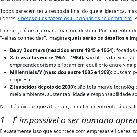
Todos parecem ter a resposta final do que é liderança, ma
líderes.
Chefes ruins fazem os funcionários se demitirem
. 
Liderança é uma jornada, não um destino. Por não entende
“velhas conhecidas”, imagine
quais serão os desafios e i
Baby Boomers (nascidos entre 1945 e 1964):
focados e
X: (nascidos entre 1965 – 1984):
são filhos da Geração
empreendedorismo e focam em equilíbrio entre vida pe
Millennials/Y (nascidos entre 1985 e 1999):
buscam pos
empresa.
Z (nascidos depois de 2000):
são totalmente tecnológi
meio ambiente, sustentabilidade e responsabilidade so
Não há dúvidas que a liderança moderna enfrentará desafio
1 – É impossível o ser humano apren
É exatamente isso que acontece com empresas e líderes, to