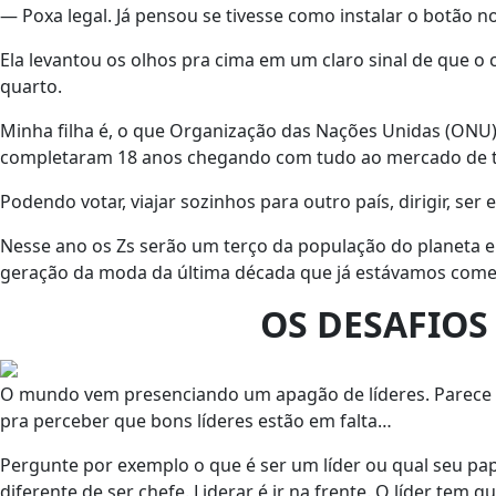
— Poxa legal. Já pensou se tivesse como instalar o botão no
Ela levantou os olhos pra cima em um claro sinal de que o c
quarto.
Minha filha é, o que Organização das Nações Unidas (ONU) e
completaram 18 anos chegando com tudo ao mercado de t
Podendo votar, viajar sozinhos para outro país, dirigir, ser
Nesse ano os Zs serão um terço da população do planeta e
geração da moda da última década que já estávamos come
OS DESAFIO
O mundo vem presenciando um apagão de líderes. Parece l
pra perceber que bons líderes estão em falta…
Pergunte por exemplo o que é ser um líder ou qual seu pape
diferente de ser chefe. Liderar é ir na frente. O líder tem q