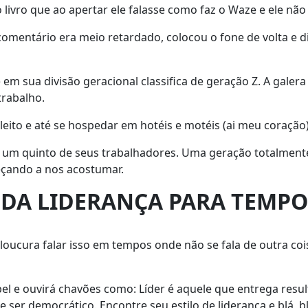
 livro que ao apertar ele falasse como faz o Waze e ele não
omentário era meio retardado, colocou o fone de volta e diss
m sua divisão geracional classifica de geração Z. A galera
rabalho.
 eleito e até se hospedar em hotéis e motéis (ai meu coração)
 um quinto de seus trabalhadores. Uma geração totalmente 
çando a nos acostumar.
S DA LIDERANÇA PARA TEMP
oucura falar isso em tempos onde não se fala de outra co
l e ouvirá chavões como: Líder é aquele que entrega result
ue ser democrático. Encontre seu estilo de liderança e blá, b